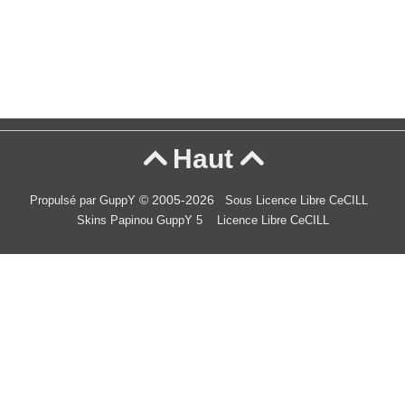
Haut


© 2005-2026
Propulsé par GuppY
Sous Licence Libre CeCILL
Skins Papinou GuppY 5
Licence Libre CeCILL