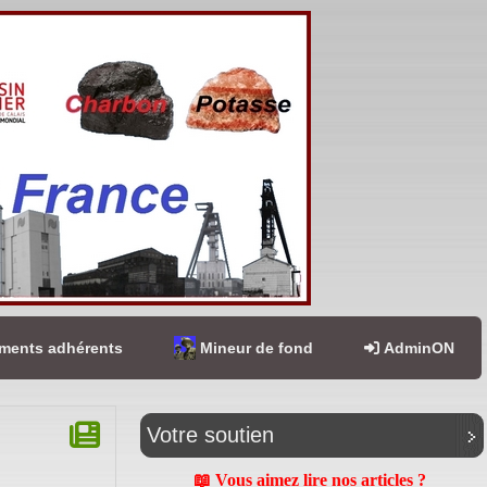
ents adhérents
Mineur de fond
AdminON
Votre soutien
📖 Vous aimez lire nos articles ?