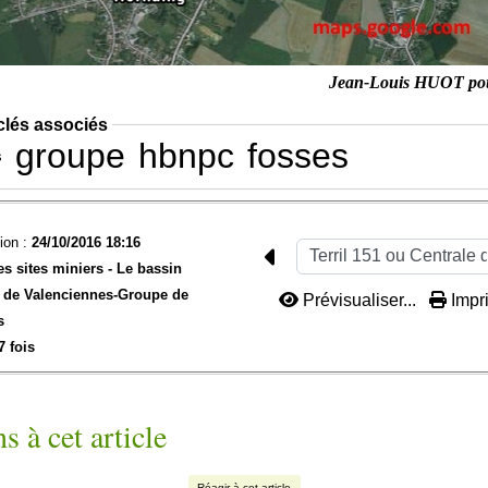
Jean-Louis HUOT po
clés associés
groupe
hbnpc
fosses
s
ion :
24/10/2016 18:16
es sites miniers -
Le bassin
de Valenciennes-
Groupe de
Prévisualiser...
Impri
s
7 fois
s à cet article
Réagir à cet article