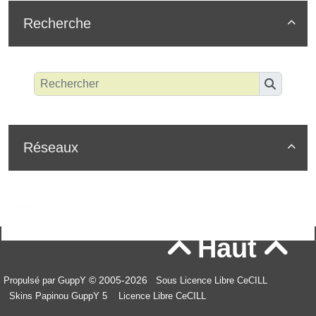
Recherche

Réseaux

Haut


© 2005-2026
Propulsé par GuppY
Sous Licence Libre CeCILL
Skins Papinou GuppY 5
Licence Libre CeCILL