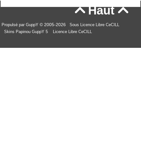
Haut


© 2005-2026
Propulsé par GuppY
Sous Licence Libre CeCILL
Skins Papinou GuppY 5
Licence Libre CeCILL