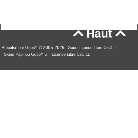
Haut


© 2005-2026
Propulsé par GuppY
Sous Licence Libre CeCILL
Skins Papinou GuppY 5
Licence Libre CeCILL