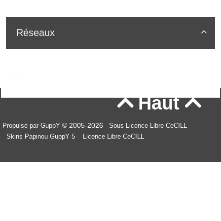
Réseaux

Haut


© 2005-2026
Propulsé par GuppY
Sous Licence Libre CeCILL
Skins Papinou GuppY 5
Licence Libre CeCILL