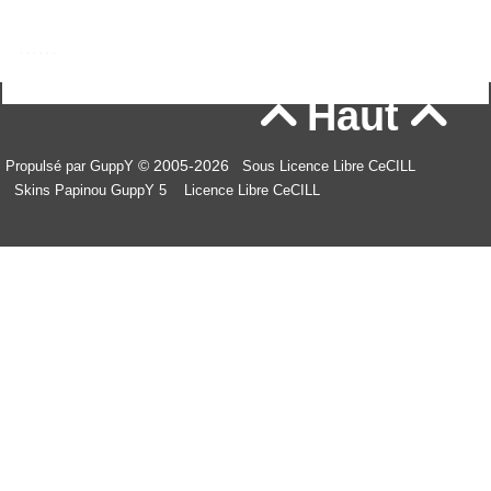
Haut


© 2005-2026
Propulsé par GuppY
Sous Licence Libre CeCILL
Skins Papinou GuppY 5
Licence Libre CeCILL