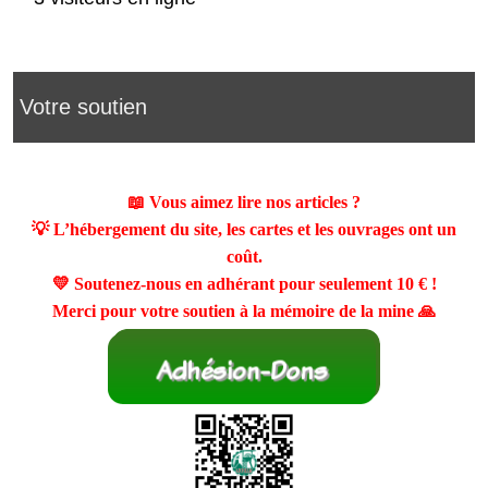
Votre soutien
📖 Vous aimez lire nos articles ?
💡 L’hébergement du site, les cartes et les ouvrages ont un
coût.
💛 Soutenez-nous en adhérant pour seulement
10 €
!
Merci pour votre soutien à la mémoire de la mine 🙏