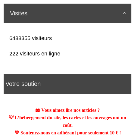
Visites

6488355 visiteurs
222 visiteurs en ligne
Votre soutien
📖 Vous aimez lire nos articles ?
💡 L’hébergement du site, les cartes et les ouvrages ont un
coût.
💛 Soutenez-nous en adhérant pour seulement
10 €
!