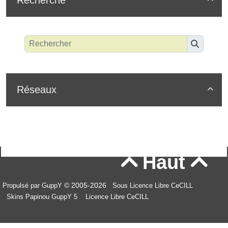
Recherche
Réseaux

Haut


© 2005-2026
Propulsé par GuppY
Sous Licence Libre CeCILL
Skins Papinou GuppY 5
Licence Libre CeCILL