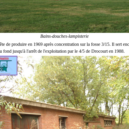
Bains-douches-lampisterie
ête de produire en 1969 après concentration sur la fosse 3/15. Il sert en
du fond jusqu'à l'arrêt de l'exploitation par le 4/5 de Drocourt en 1988.