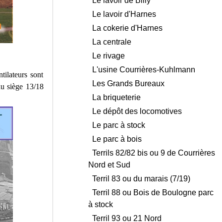
Le lavoir de Billy
Le lavoir d'Harnes
La cokerie d'Harnes
La centrale
Le rivage
L'usine Courrières-Kuhlmann
ilateurs sont
Les Grands Bureaux
du siège 13/18
La briqueterie
Le dépôt des locomotives
Le parc à stock
Le parc à bois
Terrils 82/82 bis ou 9 de Courrières
Nord et Sud
Terril 83 ou du marais (7/19)
Terril 88 ou Bois de Boulogne parc
à stock
Terril 93 ou 21 Nord