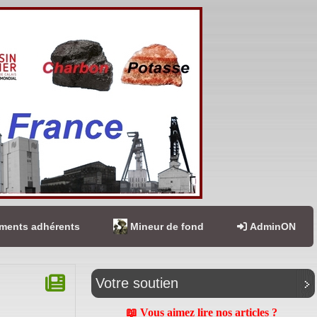
ents adhérents
Mineur de fond
AdminON
Votre soutien
📖 Vous aimez lire nos articles ?