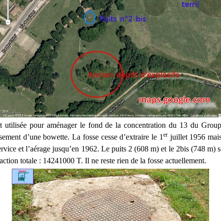
st utilisée pour aménager le fond de la concentration du 13 du Grou
er
sement d’une bowette. La fosse cesse d’extraire le 1
juillet 1956 mais
ervice et l’aérage jusqu’en 1962. Le puits 2 (608 m) et le 2bis (748 m)
ction totale : 14241000 T. Il ne reste rien de la fosse actuellement.