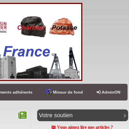
ents adhérents
Mineur de fond
AdminON
Votre soutien
📖 Vous aimez lire nos articles ?