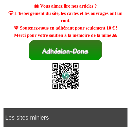
📖 Vous aimez lire nos articles ?
💡 L’hébergement du site, les cartes et les ouvrages ont un
coût.
💛 Soutenez-nous en adhérant pour seulement
10 €
!
Merci pour votre soutien à la mémoire de la mine 🙏
Les sites miniers