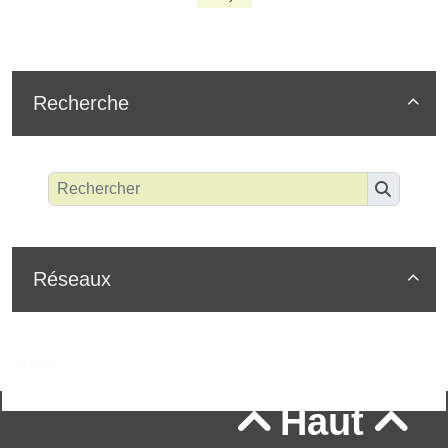
Recherche

Réseaux

Haut

