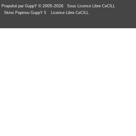
© 2005-2026
Propulsé par GuppY
Sous Licence Libre CeCILL
Skins Papinou GuppY 5
Licence Libre CeCILL