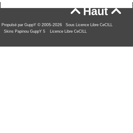
Haut


© 2005-2026
Propulsé par GuppY
Sous Licence Libre CeCILL
Skins Papinou GuppY 5
Licence Libre CeCILL