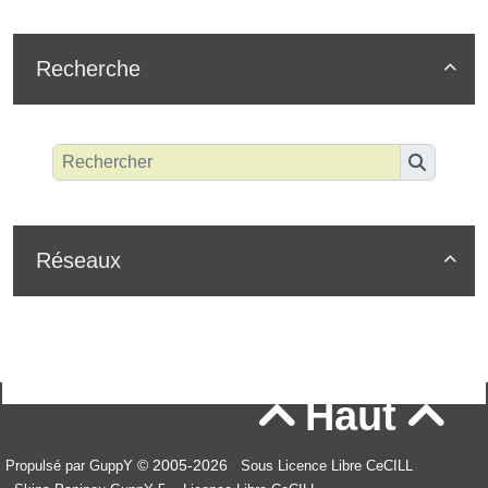
Recherche

Réseaux

Haut


© 2005-2026
Propulsé par GuppY
Sous Licence Libre CeCILL