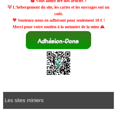
📖 Vous aimez lire nos articles ?
💡 L’hébergement du site, les cartes et les ouvrages ont un
coût.
💛 Soutenez-nous en adhérant pour seulement
10 €
!
Merci pour votre soutien à la mémoire de la mine 🙏
Les sites miniers