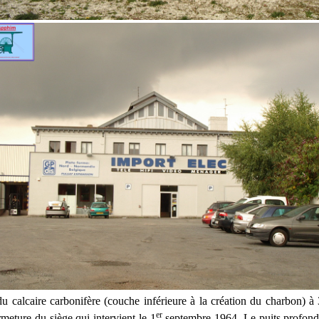
u calcaire carbonifère (couche inférieure à la création du charbon) 
er
rmeture du siège qui intervient le 1
septembre 1964. Le puits profond