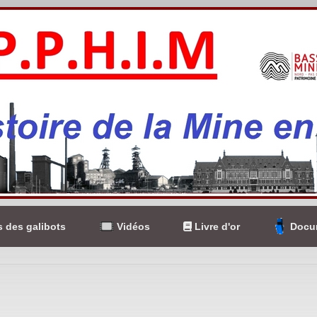
 des galibots
Vidéos
Livre d'or
Docum