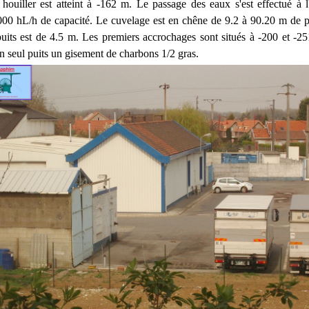
 houiller est atteint à -162 m. Le passage des eaux s'est effectué à 
00 hL/h de capacité. Le cuvelage est en chêne de 9.2 à 90.20 m de p
uits est de 4.5 m. Les premiers accrochages sont situés à -200 et -2
n seul puits un gisement de charbons 1/2 gras.