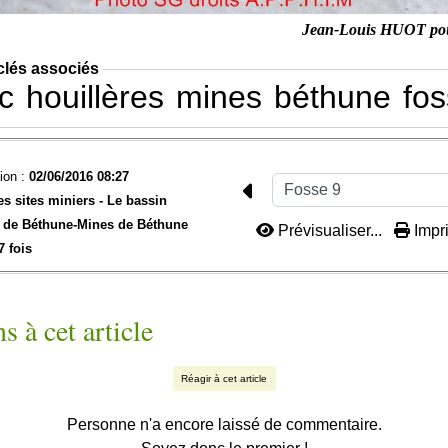
Jean-Louis HUOT po
clés associés
c
houillères
mines
béthune
fo
ion :
02/06/2016 08:27
es sites miniers -
Le bassin
 de Béthune-
Mines de Béthune
Prévisualiser...
Impri
7 fois
s à cet article
Réagir à cet article
Personne n'a encore laissé de commentaire.