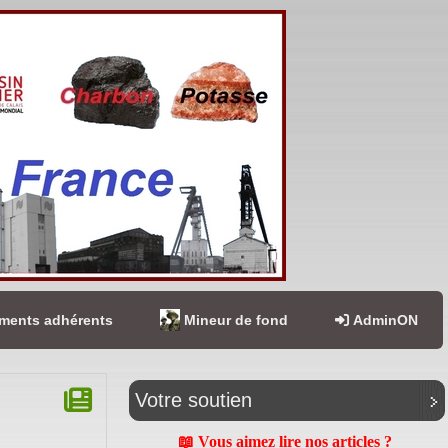
ents adhérents
Mineur de fond
AdminON
Votre soutien
📖 Vous aimez lire nos articles ?