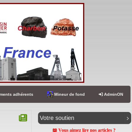
ents adhérents
Mineur de fond
AdminON
Votre soutien
📖 Vous aimez lire nos articles ?