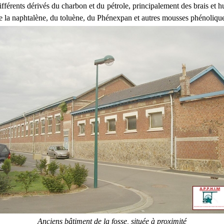
ifférents dérivés du charbon et du pétrole, principalement des brais et h
e la naphtalène, du toluène, du Phénexpan et autres mousses phénoliq
Anciens bâtiment de la fosse, située à proximité