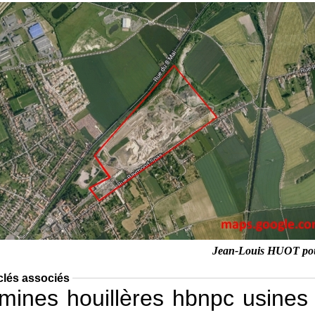
Jean-Louis HUOT po
clés associés
mines
houillères
hbnpc
usines