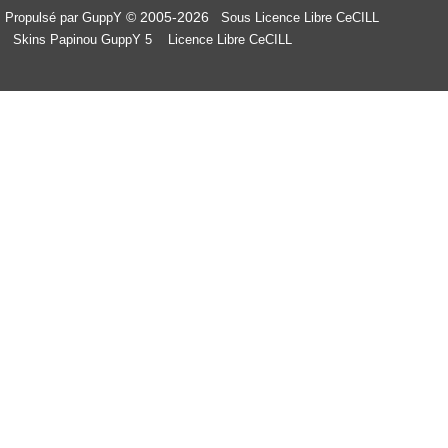
© 2005-2026
Propulsé par GuppY
Sous Licence Libre CeCILL
Skins Papinou GuppY 5
Licence Libre CeCILL