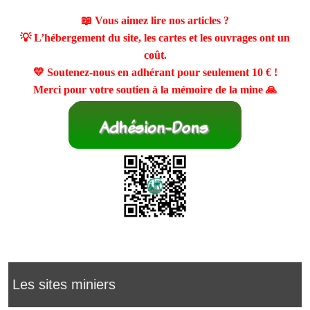
📖 Vous aimez lire nos articles ?
💡 L’hébergement du site, les cartes et les ouvrages ont un
coût.
💛 Soutenez-nous en adhérant pour seulement
10 €
!
Merci pour votre soutien à la mémoire de la mine 🙏
Les sites miniers