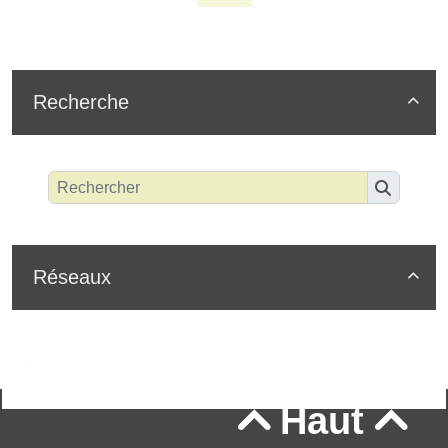
Recherche

Réseaux

Haut

