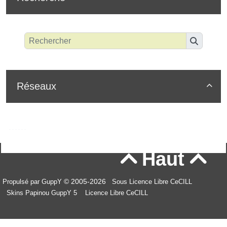
Réseaux

Haut


© 2005-2026
Propulsé par GuppY
Sous Licence Libre CeCILL
Skins Papinou GuppY 5
Licence Libre CeCILL