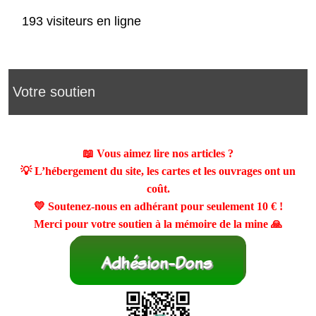
193 visiteurs en ligne
Votre soutien
📖 Vous aimez lire nos articles ?
💡 L’hébergement du site, les cartes et les ouvrages ont un
coût.
💛 Soutenez-nous en adhérant pour seulement
10 €
!
Merci pour votre soutien à la mémoire de la mine 🙏