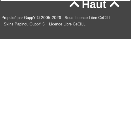
Haut


© 2005-2026
Propulsé par GuppY
Sous Licence Libre CeCILL
Skins Papinou GuppY 5
Licence Libre CeCILL