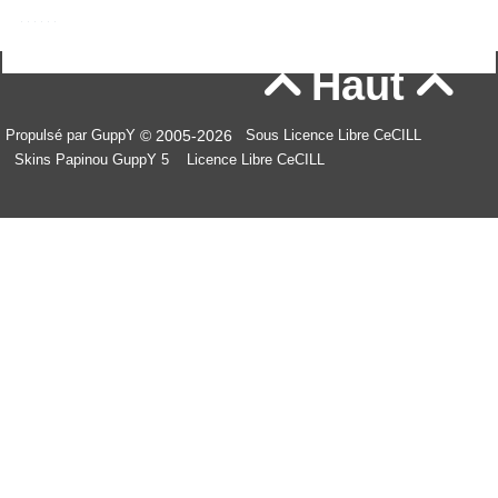
Haut


© 2005-2026
Propulsé par GuppY
Sous Licence Libre CeCILL
Skins Papinou GuppY 5
Licence Libre CeCILL