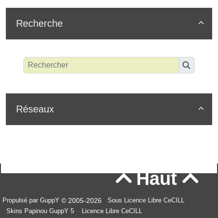
Recherche

Réseaux

Haut


© 2005-2026
Propulsé par GuppY
Sous Licence Libre CeCILL
Skins Papinou GuppY 5
Licence Libre CeCILL