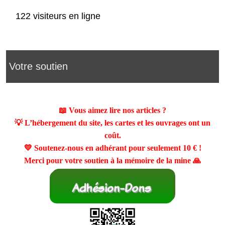
122 visiteurs en ligne
Votre soutien
📖 Vous aimez lire nos articles ?
💡 L’hébergement du site, les cartes et les ouvrages ont un
coût.
💛 Soutenez-nous en adhérant pour seulement
10 €
!
Merci pour votre soutien à la mémoire de la mine 🙏