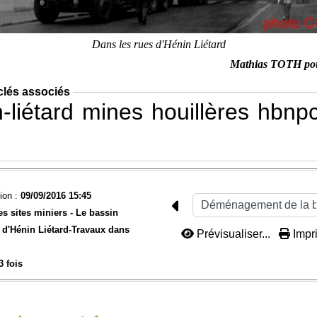
Dans les rues d'Hénin Liétard
Mathias TOTH po
clés associés
-liétard
mines
houillères
hbnp
ion :
09/09/2016 15:45
es sites miniers -
Le bassin
d'Hénin Liétard-
Travaux dans
Prévisualiser...
Impri
3 fois