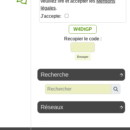
veuillez lire et accepter les
Mentions
légales
.
J'accepte:
W4DtGP
Recopier le code :
Envoyer
Recherche

Réseaux
