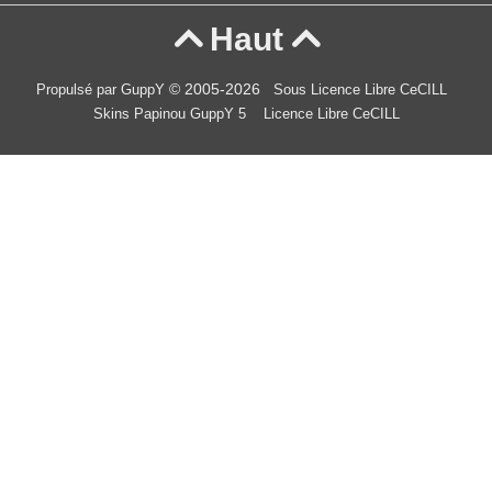
Haut


© 2005-2026
Propulsé par GuppY
Sous Licence Libre CeCILL
Skins Papinou GuppY 5
Licence Libre CeCILL