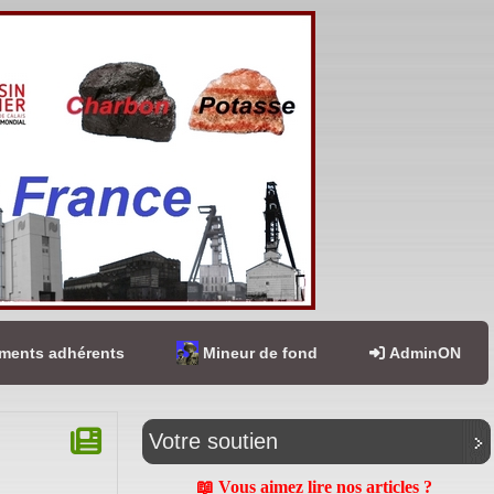
ents adhérents
Mineur de fond
AdminON
Votre soutien
📖 Vous aimez lire nos articles ?