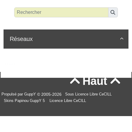
Réseaux

Haut


© 2005-2026
Propulsé par GuppY
Sous Licence Libre CeCILL
Skins Papinou GuppY 5
Licence Libre CeCILL