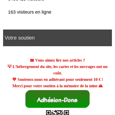
163 visiteurs en ligne
Votre soutien
📖 Vous aimez lire nos articles ?
💡 L’hébergement du site, les cartes et les ouvrages ont un
coût.
💛 Soutenez-nous en adhérant pour seulement
10 €
!
Merci pour votre soutien à la mémoire de la mine 🙏