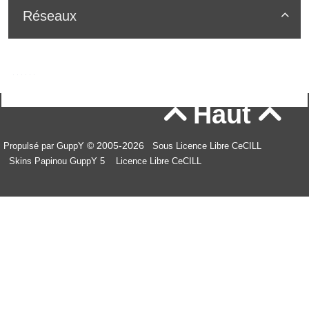
Réseaux

Haut


© 2005-2026
Propulsé par GuppY
Sous Licence Libre CeCILL
Skins Papinou GuppY 5
Licence Libre CeCILL