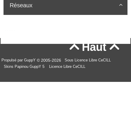
Réseaux

Haut


© 2005-2026
Propulsé par GuppY
Sous Licence Libre CeCILL
Skins Papinou GuppY 5
Licence Libre CeCILL