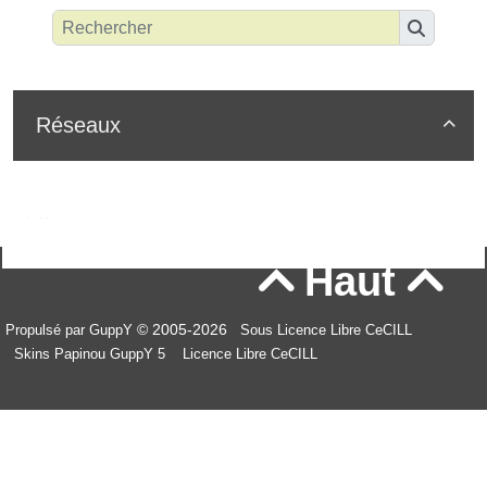
Réseaux

Haut


© 2005-2026
Propulsé par GuppY
Sous Licence Libre CeCILL
Skins Papinou GuppY 5
Licence Libre CeCILL