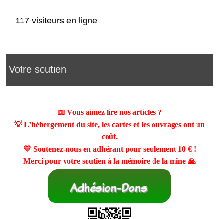
117 visiteurs en ligne
Votre soutien
📖 Vous aimez lire nos articles ?
💡 L’hébergement du site, les cartes et les ouvrages ont un
coût.
💛 Soutenez-nous en adhérant pour seulement
10 €
!
Merci pour votre soutien à la mémoire de la mine 🙏