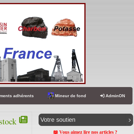
ents adhérents
Mineur de fond
AdminON
stock
Votre soutien
📖 Vous aimez lire nos articles ?