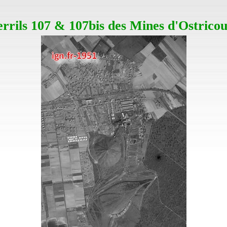
errils 107 & 107bis des Mines d'Ostricou