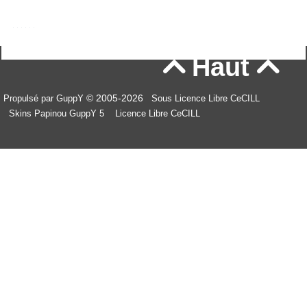
Haut


© 2005-2026
Propulsé par GuppY
Sous Licence Libre CeCILL
Skins Papinou GuppY 5
Licence Libre CeCILL