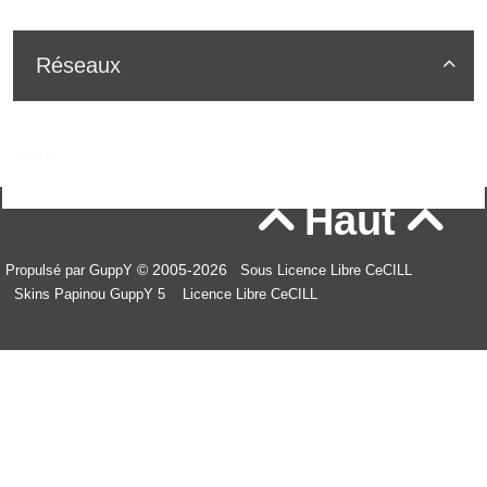
Réseaux

Haut


© 2005-2026
Propulsé par GuppY
Sous Licence Libre CeCILL
Skins Papinou GuppY 5
Licence Libre CeCILL