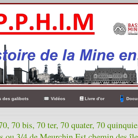
 des galibots
Vidéos
Livre d'or
Docum
70, 70 bis, 70 ter, 70 quater, 70 quinquie
s ou 3/4 de Meurchin Est chemin des île