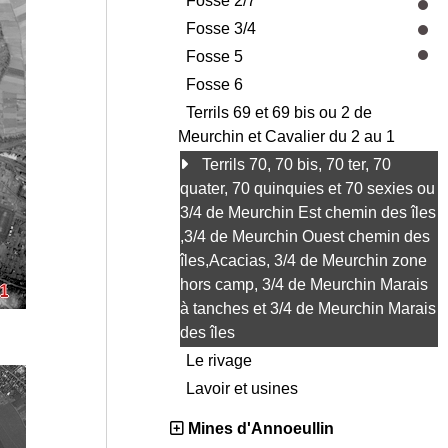
Fosse 2/7
Fosse 3/4
Fosse 5
Fosse 6
Terrils 69 et 69 bis ou 2 de
Meurchin et Cavalier du 2 au 1
Terrils 70, 70 bis, 70 ter, 70
quater, 70 quinquies et 70 sexies ou
3/4 de Meurchin Est chemin des îles
,3/4 de Meurchin Ouest chemin des
îles,Acacias, 3/4 de Meurchin zone
hors camp, 3/4 de Meurchin Marais
à tanches et 3/4 de Meurchin Marais
des îles
Le rivage
Lavoir et usines
Mines d'Annoeullin