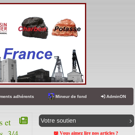
ents adhérents
Mineur de fond
AdminON
s et
Votre soutien
s ,3/4
📖 Vous aimez lire nos articles ?