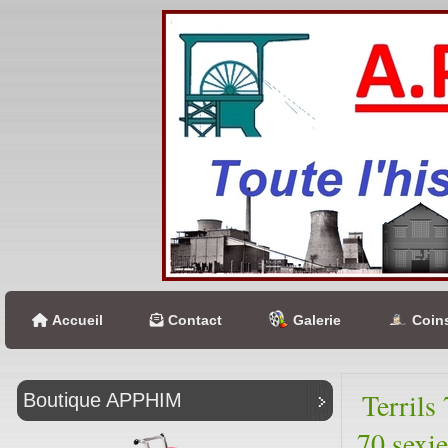
Accueil
Contact
Galerie
Coins
Terrils 
Boutique APPHIM
70 sexie