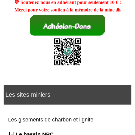
💛 Soutenez-nous en adhérant pour seulement
10 €
!
Merci pour votre soutien à la mémoire de la mine 🙏
Les sites miniers
Les gisements de charbon et lignite
Le bassin NPC