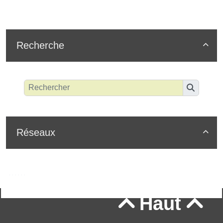
Recherche

Réseaux

Haut

