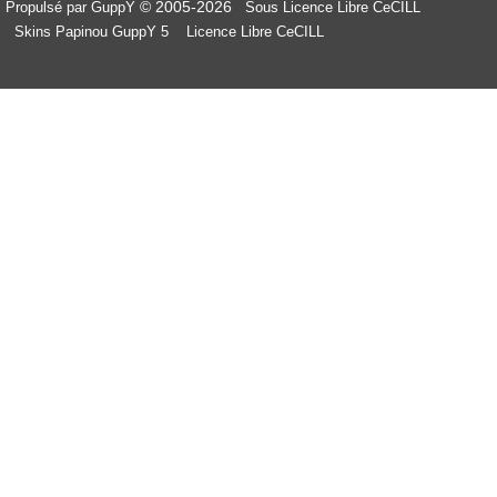
© 2005-2026
Propulsé par GuppY
Sous Licence Libre CeCILL
Skins Papinou GuppY 5
Licence Libre CeCILL