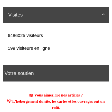
Visites

6486025 visiteurs
199 visiteurs en ligne
Votre soutien
📖 Vous aimez lire nos articles ?
💡 L’hébergement du site, les cartes et les ouvrages ont un
coût.