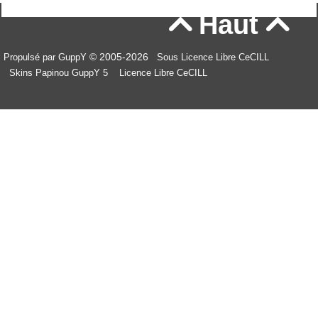
Haut


© 2005-2026
Propulsé par GuppY
Sous Licence Libre CeCILL
Skins Papinou GuppY 5
Licence Libre CeCILL