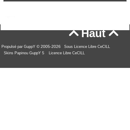
Haut


© 2005-2026
Propulsé par GuppY
Sous Licence Libre CeCILL
Skins Papinou GuppY 5
Licence Libre CeCILL