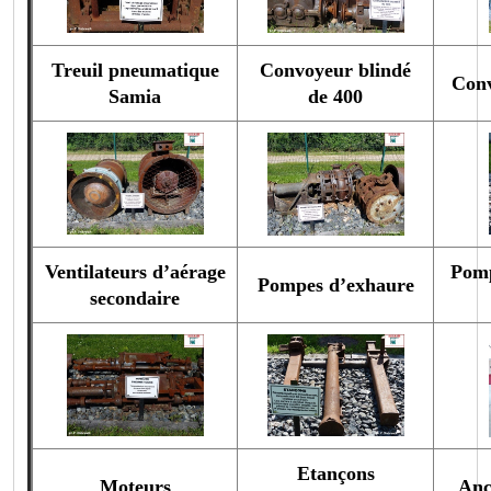
Treuil pneumatique
Convoyeur blindé
Conv
Samia
de 400
Ventilateurs d’aérage
Pomp
Pompes d’exhaure
secondaire
Etançons
Moteurs
Anc