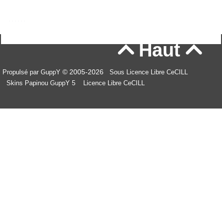
Haut


© 2005-2026
Propulsé par GuppY
Sous Licence Libre CeCILL
Skins Papinou GuppY 5
Licence Libre CeCILL