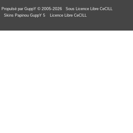
© 2005-2026
Propulsé par GuppY
Sous Licence Libre CeCILL
Skins Papinou GuppY 5
Licence Libre CeCILL