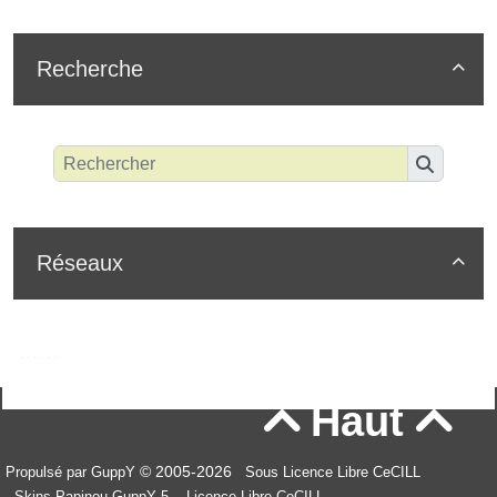
Recherche

Réseaux

Haut


© 2005-2026
Propulsé par GuppY
Sous Licence Libre CeCILL