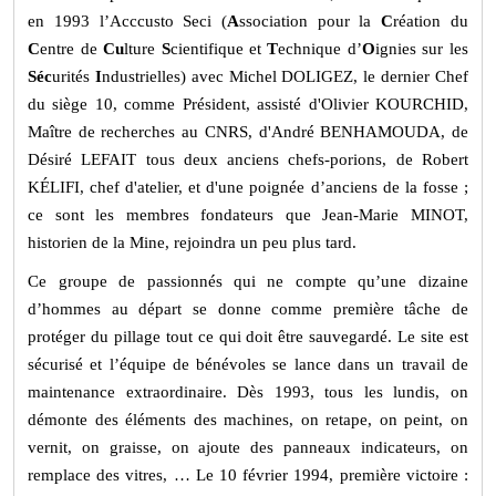
en 1993 l’Acccusto Seci
(
A
ssociation pour la
C
réation du
C
entre de
Cu
lture
S
cientifique et
T
echnique d’
O
ignies sur les
Séc
urités
I
ndustrielles)
avec Michel DOLIGEZ, le dernier Chef
du siège 10, comme Président, assisté
d'Olivier KOURCHID,
Maître de recherches au CNRS, d'André BENHAMOUDA, de
Désiré LEFAIT tous deux anciens chefs-porions, de Robert
K
É
LIFI, chef d'atelier, et d'une poignée d’anciens de la fosse ;
ce sont les membres fondateurs que Jean-Marie MINOT,
historien de la Mine, rejoindra un peu plus tard.
Ce groupe de passionnés qui ne compte qu’une dizaine
d’hommes au départ
se donne comme première tâche de
protéger du pillage
tout ce qui doit être sauvegardé. Le site est
sécurisé et l’équipe de bénévoles se lance dans un travail de
maintenance extraordinaire. Dès 1993, tous les lundis, on
démonte des éléments des machines, on retape, on peint, on
vernit, on graisse, on ajoute des panneaux indicateurs, on
remplace des vitres, … Le 10 février 1994, première victoire :