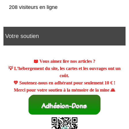
208 visiteurs en ligne
Votre soutien
📖 Vous aimez lire nos articles ?
💡 L’hébergement du site, les cartes et les ouvrages ont un
coût.
💛 Soutenez-nous en adhérant pour seulement
10 €
!
Merci pour votre soutien à la mémoire de la mine 🙏