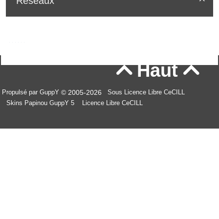
Réseaux
Haut


© 2005-2026
Propulsé par GuppY
Sous Licence Libre CeCILL
Skins Papinou GuppY 5
Licence Libre CeCILL