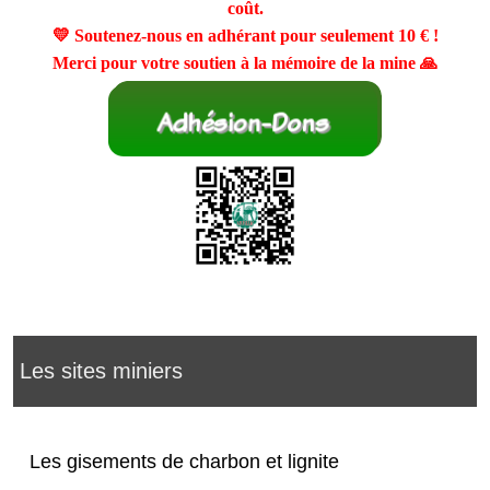
coût.
💛 Soutenez-nous en adhérant pour seulement
10 €
!
Merci pour votre soutien à la mémoire de la mine 🙏
Les sites miniers
Les gisements de charbon et lignite