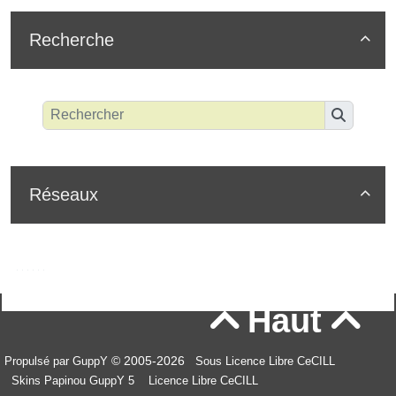
Recherche

Réseaux

Haut


© 2005-2026
Propulsé par GuppY
Sous Licence Libre CeCILL
Skins Papinou GuppY 5
Licence Libre CeCILL