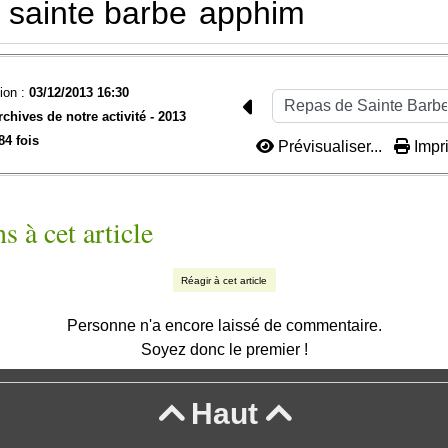
sainte barbe
apphim
ion :
03/12/2013 16:30
rchives de notre activité -
2013
84 fois
Prévisualiser...
Impri
s à cet article
Réagir à cet article
Personne n'a encore laissé de commentaire.
Soyez donc le premier !
Haut

