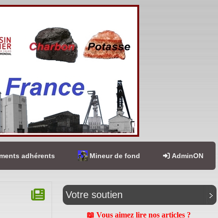
ents adhérents
Mineur de fond
AdminON
Votre soutien
📖 Vous aimez lire nos articles ?