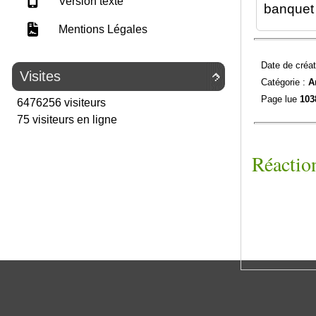
Version texte
banquet
Mentions Légales
Date de créat
Visites

Catégorie :
A
Page lue
103
6476256 visiteurs
75 visiteurs en ligne
Réaction