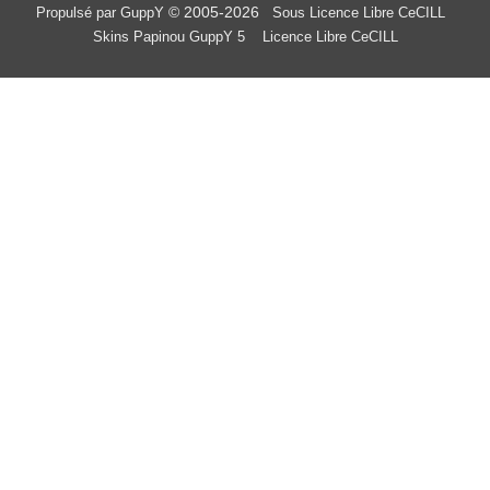
© 2005-2026
Propulsé par GuppY
Sous Licence Libre CeCILL
Skins Papinou GuppY 5
Licence Libre CeCILL