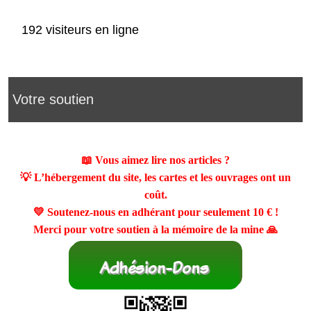
192 visiteurs en ligne
Votre soutien
📖 Vous aimez lire nos articles ?
💡 L’hébergement du site, les cartes et les ouvrages ont un
coût.
💛 Soutenez-nous en adhérant pour seulement
10 €
!
Merci pour votre soutien à la mémoire de la mine 🙏