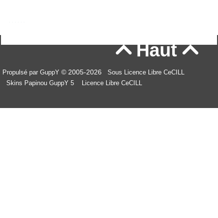
Haut


© 2005-2026
Propulsé par GuppY
Sous Licence Libre CeCILL
Skins Papinou GuppY 5
Licence Libre CeCILL