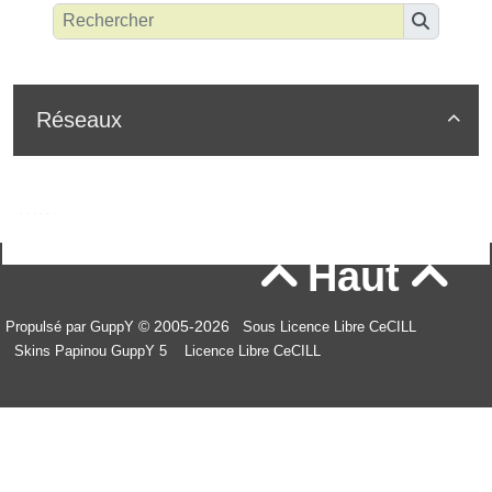
Réseaux

Haut


© 2005-2026
Propulsé par GuppY
Sous Licence Libre CeCILL
Skins Papinou GuppY 5
Licence Libre CeCILL