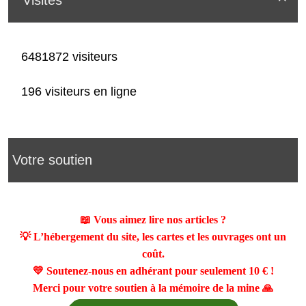
6481872 visiteurs
196 visiteurs en ligne
Votre soutien
📖 Vous aimez lire nos articles ?
💡 L’hébergement du site, les cartes et les ouvrages ont un
coût.
💛 Soutenez-nous en adhérant pour seulement
10 €
!
Merci pour votre soutien à la mémoire de la mine 🙏