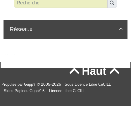
Réseaux

Haut


© 2005-2026
Propulsé par GuppY
Sous Licence Libre CeCILL
Skins Papinou GuppY 5
Licence Libre CeCILL