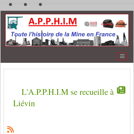
L'A.P.P.H.I.M se recueille à
Liévin