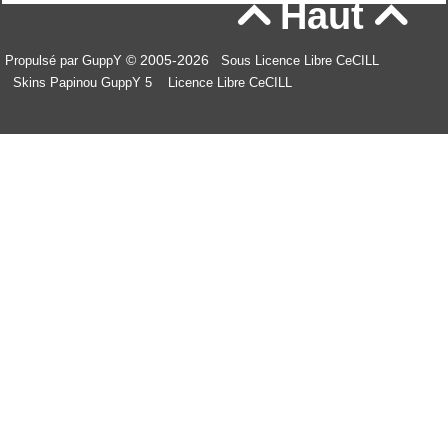
Haut


© 2005-2026
Propulsé par GuppY
Sous Licence Libre CeCILL
Skins Papinou GuppY 5
Licence Libre CeCILL