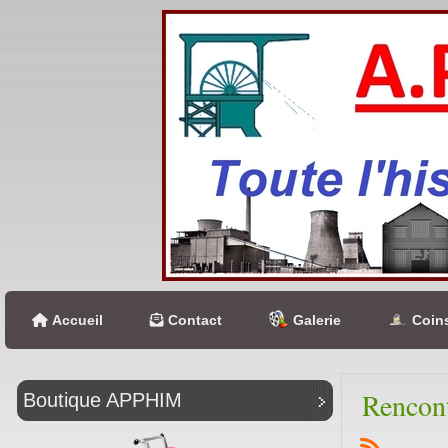
Accueil
Contact
Galerie
Coins
Rencont
Boutique APPHIM