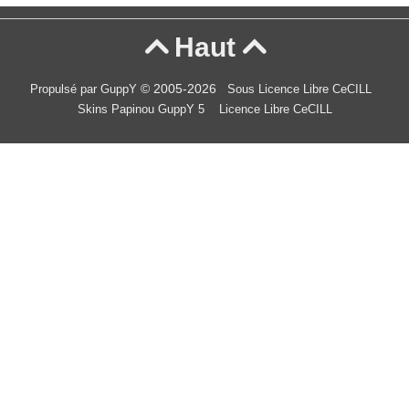
Haut


© 2005-2026
Propulsé par GuppY
Sous Licence Libre CeCILL
Skins Papinou GuppY 5
Licence Libre CeCILL