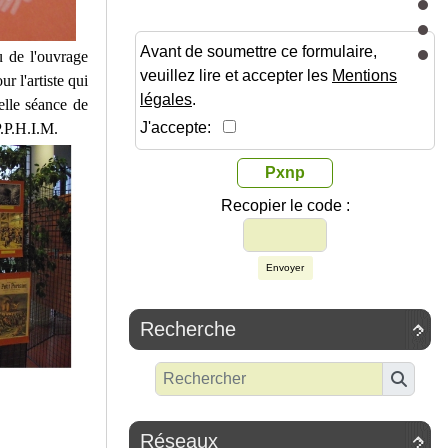
Avant de soumettre ce formulaire,
u de l'ouvrage
veuillez lire et accepter les
Mentions
r l'artiste qui
légales
.
elle séance de
J'accepte:
P.P.H.I.M.
Pxnp
Recopier le code :
Envoyer
Recherche

Réseaux
