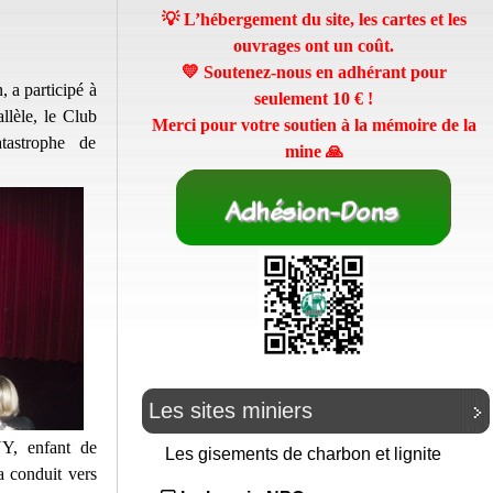
💡 L’hébergement du site, les cartes et les
ouvrages ont un coût.
💛 Soutenez-nous en adhérant pour
 a participé à
seulement
10 €
!
lèle, le Club
Merci pour votre soutien à la mémoire de la
tastrophe de
mine 🙏
Les sites miniers
Y, enfant de
Les gisements de charbon et lignite
a conduit vers