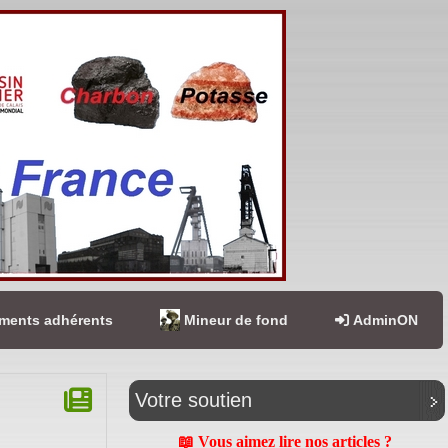
ents adhérents
Mineur de fond
AdminON
Votre soutien
📖 Vous aimez lire nos articles ?