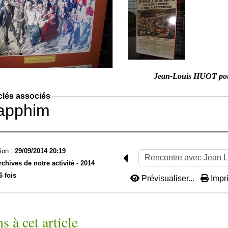
Jean-Louis HUOT po
clés associés
apphim
ion :
29/09/2014 20:19
rchives de notre activité -
2014
6 fois
Prévisualiser...
Impri
s à cet article