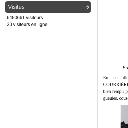
Visites

6480661 visiteurs
23 visiteurs en ligne
Pr
En ce dim
COURRIÈRES, 
bien rempli p
gueules, cousc