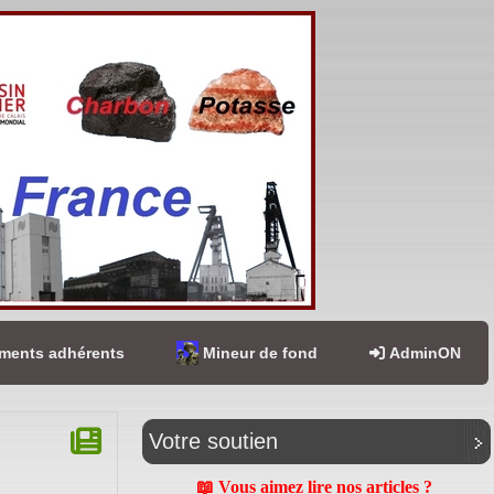
ents adhérents
Mineur de fond
AdminON
Votre soutien
📖 Vous aimez lire nos articles ?