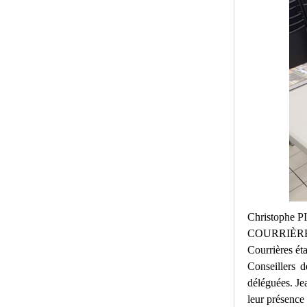
Christophe 
COURRIÈRES 
Courrières é
Conseillers 
déléguées. J
leur présence 