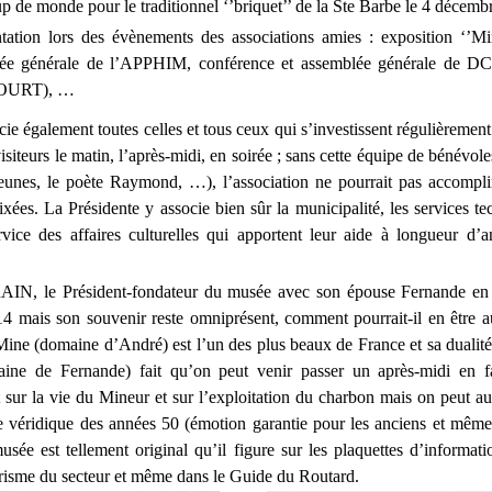
 de monde pour le traditionnel ‘’briquet’’ de la Ste Barbe le 4 décemb
ntation lors des évènements des associations amies : exposition ‘’Mi
ée générale de l’APPHIM, conférence et assemblée générale de DC
URT), …
ie également toutes celles et tous ceux qui s’investissent régulièremen
visiteurs le matin, l’après-midi, en soirée ; sans cette équipe de bénévol
jeunes, le poète Raymond, …), l’association ne pourrait pas accompli
fixées. La Présidente y associe bien sûr la municipalité, les services t
ervice des affaires culturelles qui apportent leur aide à longueur d’
N, le Président-fondateur du musée avec son épouse Fernande en
14 mais son souvenir reste omniprésent, comment pourrait-il en être 
ine (domaine d’André) est l’un des plus beaux de France et sa dualité
aine de Fernande) fait qu’on peut venir passer un après-midi en f
 sur la vie du Mineur et sur l’exploitation du charbon mais on peut aus
se véridique des années 50 (émotion garantie pour les anciens et même
usée est tellement original qu’il figure sur les plaquettes d’informati
urisme du secteur et même dans le Guide du Routard.