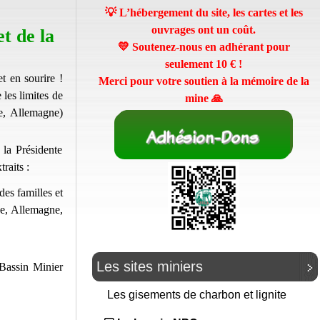
💡 L’hébergement du site, les cartes et les
ouvrages ont un coût.
t de la
💛 Soutenez-nous en adhérant pour
seulement
10 €
!
t en sourire !
Merci pour votre soutien à la mémoire de la
 les limites de
mine 🙏
ue, Allemagne)
 la Présidente
raits :
des familles et
ue, Allemagne,
Les sites miniers
 Bassin Minier
Les gisements de charbon et lignite