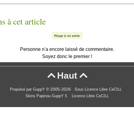
s à cet article
Réagir à cet article
Personne n'a encore laissé de commentaire.
Soyez donc le premier !
Haut


© 2005-2026
Propulsé par GuppY
Sous Licence Libre CeCILL
Skins Papinou GuppY 5
Licence Libre CeCILL