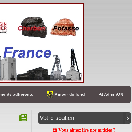
ents adhérents
Mineur de fond
AdminON
Votre soutien
📖 Vous aimez lire nos articles ?