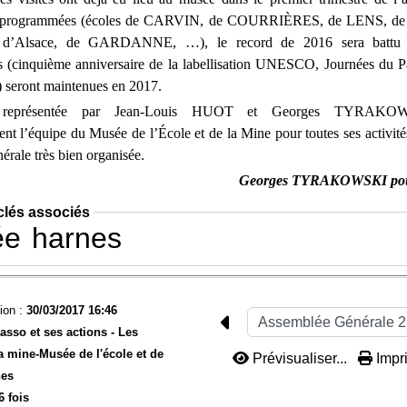
nt programmées (écoles de CARVIN, de COURRIÈRES, de LENS, de
 d’Alsace, de GARDANNE, …), le record de 2016 sera battu 
s (cinquième anniversaire de la labellisation UNESCO, Journées du P
 seront maintenues en 2017.
représentée par Jean-Louis HUOT et Georges TYRAKOWSK
nt l’équipe du Musée de l’École et de la Mine pour toutes ses activités
érale très bien organisée.
Georges TYRAKOWSKI po
clés associés
ée
harnes
ion :
30/03/2017 16:46
'asso et ses actions -
Les
a mine-
Musée de l'école et de
Prévisualiser...
Impri
nes
6 fois