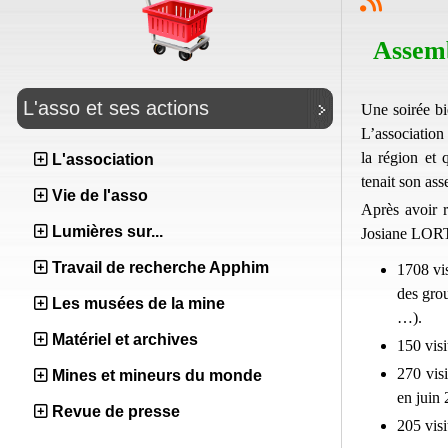
Assemb
L'asso et ses actions
Une soirée bi
L’association 
la région et 
L'association
tenait son as
Vie de l'asso
Après avoir r
Lumières sur...
Josiane LORTH
Travail de recherche Apphim
1708 vis
des grou
Les musées de la mine
…).
Matériel et archives
150 visi
270 vis
Mines et mineurs du monde
en juin 
Revue de presse
205 visi