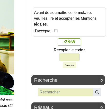
Avant de soumettre ce formulaire,
veuillez lire et accepter les
Mentions
légales
.
J'accepte:
rZNtW
Recopier le code :
Envoyer
Recherche

ndré nous
 Photo GT
Réseaux
