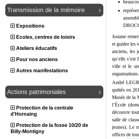
beaucoup
Transmission de la mémoire
représe
assembl
DROCO
Expositions
Josiane remerc
Ecoles, centres de loisirs
et guider les 
Ateliers éducatifs
anciens, les 
qu’elle s’est 
Pour nos anciens
ville et le s
Autres manifestations
organisations.
André LEGRAI
quittés en 20
Actions patrimoniales
Musée de la M
l’École (dom
Protection de la centrale
découvre tout
d'Hornaing
salle de clas
Protection de la fosse 10/20 de
jeunes). Le m
Billy-Montigny
offices de to