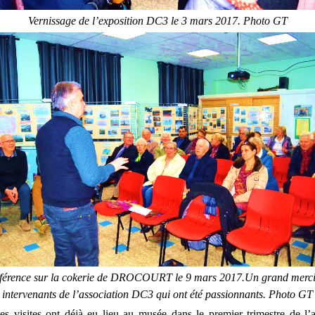
Vernissage de l’exposition DC3 le 3 mars 2017. Photo GT
férence sur la cokerie de DROCOURT le 9 mars 2017.Un grand merci
intervenants de l’association DC3 qui ont été passionnants. Photo GT
s visites ont déjà eu lieu au musée dans le premier trimestre de l’