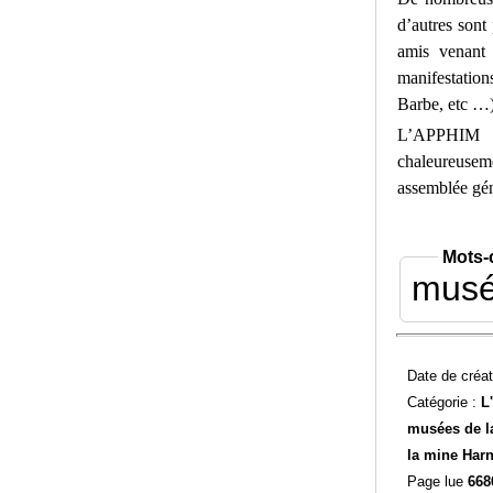
d’autres so
amis venant
manifestation
Barbe, etc …)
L’APPHIM 
chaleureuseme
assemblée gén
Mots-
mus
Date de créat
Catégorie :
L
musées de l
la mine Har
Page lue
668