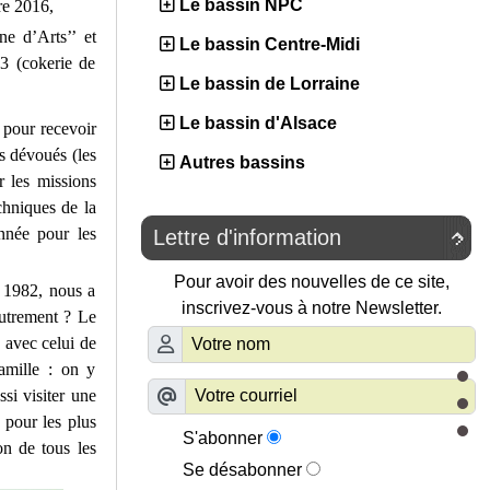
Le bassin NPC
re 2016,
ne d’Arts’’ et
Le bassin Centre-Midi
3 (cokerie de
Le bassin de Lorraine
Le bassin d'Alsace
t pour recevoir
es dévoués (les
Autres bassins
r les missions
echniques de la
année pour les
Lettre d'information

Pour avoir des nouvelles de ce site,
 1982, nous a
inscrivez-vous à notre Newsletter.
autrement ? Le
 avec celui de
amille : on y
si visiter une
 pour les plus
S'abonner
on de tous les
Se désabonner