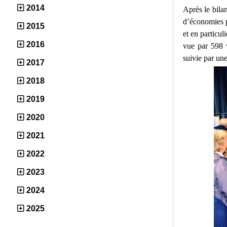
2014
Après le bila
d’économies p
2015
et en particu
2016
vue par 598 v
suivie par une
2017
2018
2019
2020
2021
2022
2023
2024
2025