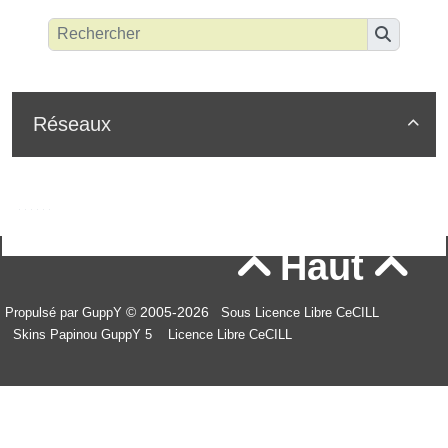
Réseaux

Haut


© 2005-2026
Propulsé par GuppY
Sous Licence Libre CeCILL
Skins Papinou GuppY 5
Licence Libre CeCILL