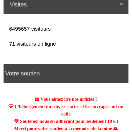
Visites

6495657 visiteurs
71 visiteurs en ligne
Votre soutien
📖 Vous aimez lire nos articles ?
💡 L’hébergement du site, les cartes et les ouvrages ont un
coût.
💛 Soutenez-nous en adhérant pour seulement
10 €
!
Merci pour votre soutien à la mémoire de la mine 🙏