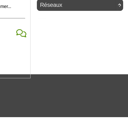
Réseaux

mer...