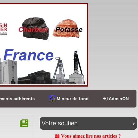
ents adhérents
Mineur de fond
AdminON
Votre soutien
📖 Vous aimez lire nos articles ?