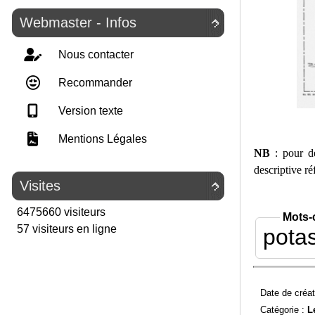
Webmaster - Infos

Nous contacter
Recommander
Version texte
Mentions Légales
NB
: pour de
descriptive 
Visites

6475660 visiteurs
Mots-
57 visiteurs en ligne
pota
Date de créat
Catégorie :
L