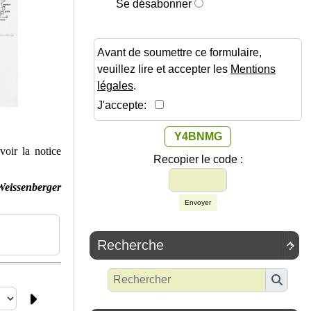
Se désabonner
Avant de soumettre ce formulaire,
veuillez lire et accepter les
Mentions
légales
.
J'accepte:
Y4BNMG
oir la notice
Recopier le code :
eissenberger
Envoyer
Recherche
