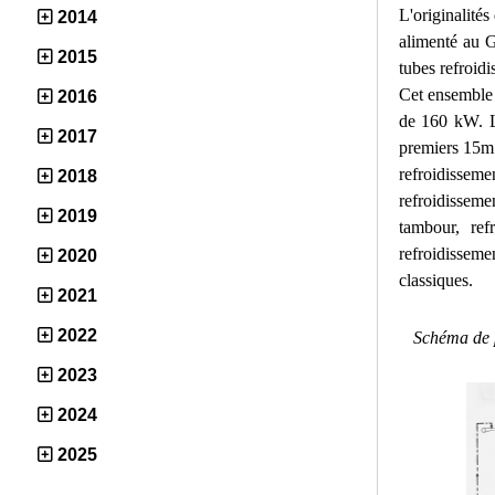
L'originalités
2014
alimenté au G
2015
tubes refroidi
Cet ensemble 
2016
de 160 kW. L'
2017
premiers 15m d
refroidisseme
2018
refroidissem
2019
tambour, ref
refroidissem
2020
classiques.
2021
2022
Schéma de p
2023
2024
2025