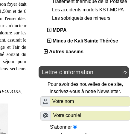
Traitement thermique de la Potasse
son foyer était
Les accidents mortels KST-MDPA
 1,50m et de 6
Les sobriquets des mineurs
nt l'ensemble.
ur - réducteur
MDPA
lorure sur les
nt, assurait le
Mines de Kali Sainte Thérèse
ge et l'air de
Autres bassins
hé sortant du
s séjour pour
iens sécheurs
Lettre d'information

Pour avoir des nouvelles de ce site,
ue THEODORE,
inscrivez-vous à notre Newsletter.
S'abonner