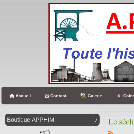
Accueil
Contact
Galerie
Coins
Le séch
Boutique APPHIM