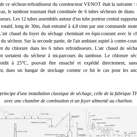
 de ce sécheur-refroidisseur du constructeur VENOT était la suivante : 
az, le tambour tournant était constituée de 6 tubes sécheurs de diam.
sseurs. Les 12 tubes assemblés autour d'un tube porteur central supporta
rotatif, long de 30m, était entrainé à 4,8 t/mn par une commande mote
air chaud du foyer du séchage cheminait en équi-courant avec le ch
u sécheur. Sur la seconde partie, de l'air ambiant aspiré à contre-coura
nt du chlorure dans les 6 tubes refroidisseurs. L'air chaud de sécha
ent sortaient du sécheur à mi-parcours du tambour. Le chlorure séc
roidit à 25°C, pouvait être ensaché et expédié directement, san
ent, dans un hangar de stockage comme ce fut le cas pour les anc
rincipe d'une installation classique de séchage, celle de la fabriq
avec une chambre de combustion et un foyer alimenté au charbon.