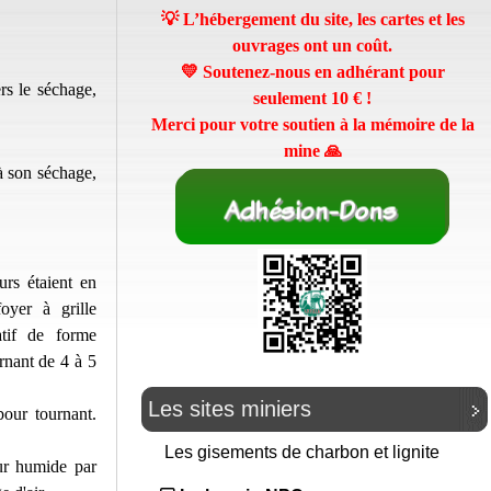
💡 L’hébergement du site, les cartes et les
ouvrages ont un coût.
💛 Soutenez-nous en adhérant pour
rs le séchage,
seulement
10 €
!
Merci pour votre soutien à la mémoire de la
mine 🙏
à son séchage,
urs étaient en
oyer à grille
tif de forme
rnant de 4 à 5
Les sites miniers
bour tournant.
Les gisements de charbon et lignite
ur humide par