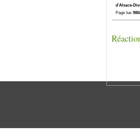
d'Alsace-
Div
Page lue
986
Réaction