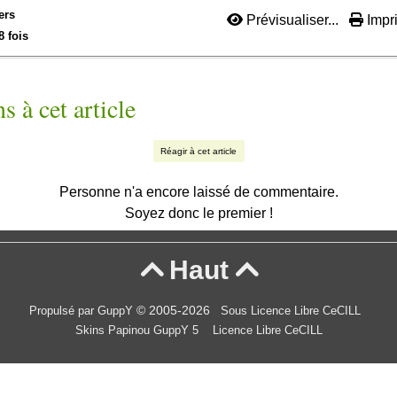
ers
Prévisualiser...
Impri
8 fois
s à cet article
Réagir à cet article
Personne n'a encore laissé de commentaire.
Soyez donc le premier !
Haut


© 2005-2026
Propulsé par GuppY
Sous Licence Libre CeCILL
Skins Papinou GuppY 5
Licence Libre CeCILL