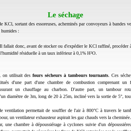
Le séchage
de KCl, sortant des essoreuses, acheminés par convoyeurs à bandes ve
e humides :
l fallait donc, avant de stocker ou d'expédier le KCl raffiné, procéder 
l'humidité résiduelle à un taux inférieur à 0,1% H²O.
, on utilisait des
fours sécheurs à tambours tournants
. Ces séche
titués d'une part d'une chambre de combustion comprenant un f
ssurant un chauffage au charbon. D'autre part, un tambour rota
d'un diamètre de 3m, long de 20 à 25m, incliné vers la sortie de 5°, tou
 ventilation permettait de souffler de l'air à 800°C à travers le tam
our, un ventilateur exhausteur aspirait les gaz chauds vers la cheminée.
ur, une chambre à dépoussiérage à cyclones suivie d'un dépoussiére