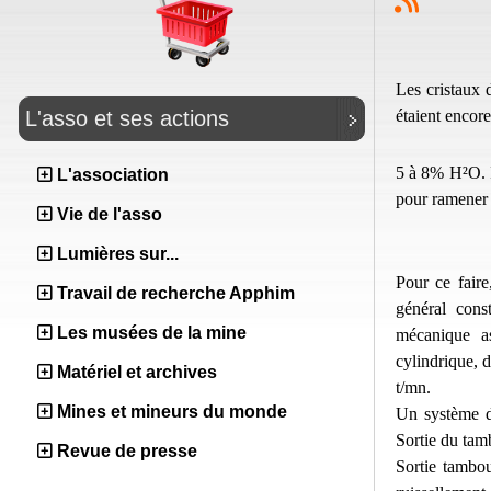
Les cristaux 
étaient encor
L'asso et ses actions
5 à 8% H²O. I
L'association
pour ramener 
Vie de l'asso
Lumières sur...
Pour ce faire
Travail de recherche Apphim
général cons
Les musées de la mine
mécanique a
cylindrique, 
Matériel et archives
t/mn.
Mines et mineurs du monde
Un système de
Sortie du tamb
Revue de presse
Sortie tambo