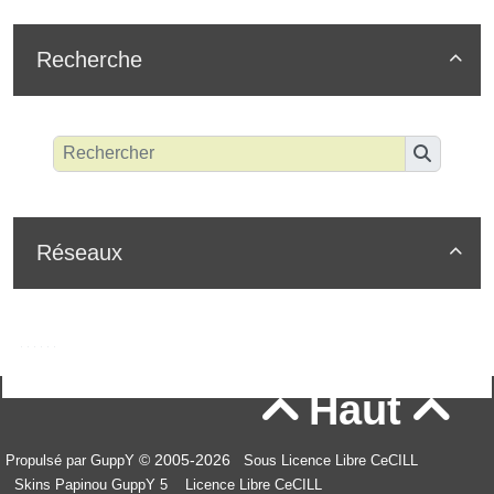
Recherche

Réseaux

Haut


© 2005-2026
Propulsé par GuppY
Sous Licence Libre CeCILL
Skins Papinou GuppY 5
Licence Libre CeCILL