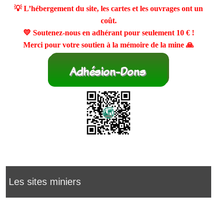
💡 L’hébergement du site, les cartes et les ouvrages ont un
coût.
💛 Soutenez-nous en adhérant pour seulement
10 €
!
Merci pour votre soutien à la mémoire de la mine 🙏
Les sites miniers