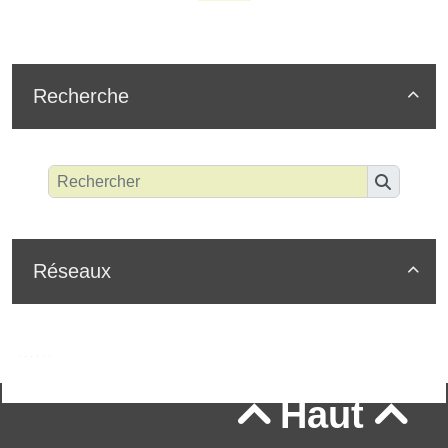
Recherche

Réseaux

Haut

