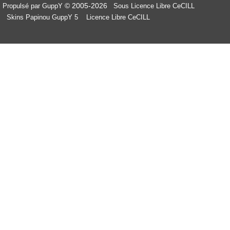
© 2005-2026
Propulsé par GuppY
Sous Licence Libre CeCILL
Skins Papinou GuppY 5
Licence Libre CeCILL